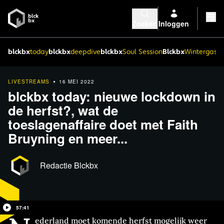
Zoeken
Inloggen
blckbx
today
blckbx
deepdive
blckbx
Soul Session
Blckbx
Wintergaste
LIVESTREAMS
16 MEI 2022
blckbx today: nieuwe lockdown in
de herfst?, wat de
toeslagenaffaire doet met Faith
Bruyning en meer...
Redactie Blckbx
57:41
ederland moet komende herfst mogelijk weer