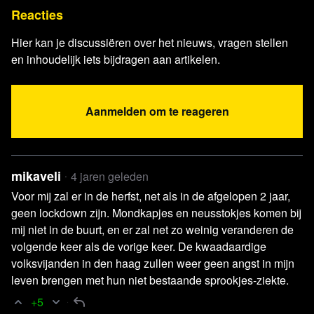
Reacties
lockdown weer in beeld
Artikel NRC
Waar bleven de extra IC-bedden
Hier kan je discussiëren over het nieuws, vragen stellen
Publicatie Biomedische rekenkamer
“Over ontbrekende
en inhoudelijk iets bijdragen aan artikelen.
data en de WOB”
Publicatie Overheid
“Tijdelijke wet
Aanmelden om te reageren
coronatoegangsbewijzen”
Interview EO
“Marion Koopmans: PCR-test toont geen
besmetting aan, alleen virus RNA”
Interview Café Weltschmerz
“Het PCR-doek valt’ | Peter
mikaveli
4 jaren geleden
Borger en Jorn Lukaszczyk“
Voor mij zal er in de herfst, net als in de afgelopen 2 jaar,
Interview op kanaal
“Wouter De Heij” – “What Kary
geen lockdown zijn. Mondkapjes en neusstokjes komen bij
mij niet in de buurt, en er zal net zo weinig veranderen de
Mullis says about PCR testing - some take away
volgende keer als de vorige keer. De kwaadaardige
lessons for #COVID19?”
volksvijanden in den haag zullen weer geen angst in mijn
Uitzending Khalid en Sophie
vrijdag 13 mei 2022
leven brengen met hun niet bestaande sprookjes-ziekte.
Artikel NOS.nl
Dermatologen na socialmediaberichten
+5
zonnebrand: niet insmeren kan leiden tot huidkanker