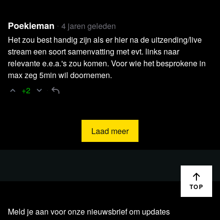
Artikel Telegraaf.nl
’Wappies boren nieuwe bron van
Poekieman
waanzin aan: van zonnebrandcrème krijg je kanker’
4 jaren geleden
Artikel Trouw
Waarom richten antivaxers hun pijlen nu
Het zou best handig zijn als er hier na de uitzending/live
stream een soort samenvatting met evt. links naar
op zonnebrandcrème (en hebben ze een punt)?
relevante e.e.a.'s zou komen. Voor wie het besprokene in
Column Rosanne Hertzberger in NRC
Altijd zelf
max zeg 5min wil doornemen.
nadenken, dat leerde me de Covid-crisis
+2
Artikel AD
Stof in zonnebrandcrème verhoogt risico op
kanker
Boek Han van der Rhee
Zonnen mag
Laad meer
Boek Han van der Rhee
ZonWijzer
Publicatie Pubmed.gov
Regular sun exposure benefits
health
Boek Daan de Wit
Sterker, slimmer, sneller met
De
TOP
supervitamines
(o.a. over astaxanthine)
Website Daan de Wit:
AnderMens.nl
Meld je aan voor onze nieuwsbrief om updates