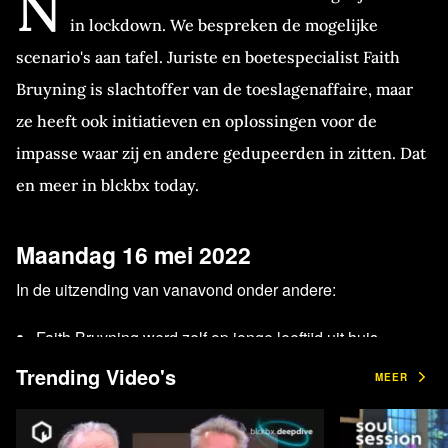
N
in lockdown. We bespreken de mogelijke
scenario's aan tafel. Juriste en boetespecialist Faith
Bruyning is slachtoffer van de toeslagenaffaire, maar
ze heeft ook initiatieven en oplossingen voor de
impasse waar zij en andere gedupeerden in zitten. Dat
en meer in blckbx today.
Maandag 16 mei 2022
In de uitzending van vanavond onder andere:
Faith Bruyning werd zelf op jonge leeftijd uit huis
geplaatst en belandde in de jeugdgevangenis. Ze
Trending Video's
MEER
knokte zich omhoog, studeerde af als jurist en ging aan
de slag als boetespecialist bij de Gemeente