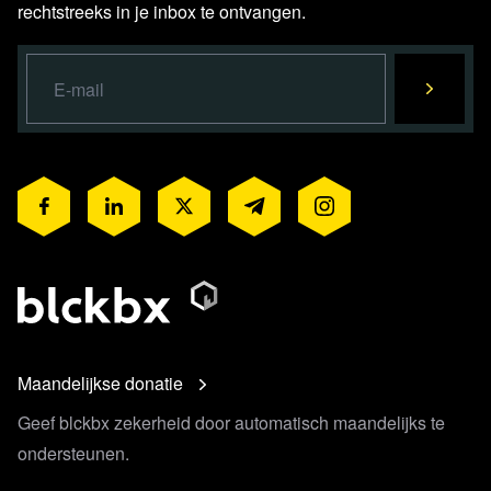
rechtstreeks in je inbox te ontvangen.
Iedere maandag, woensdag en vrijdag
LIVE om 19:00 uur
Het nieuws belicht vanuit het oogpunt dat je van blckbx
gewend bent, diepgravend en kritisch. Dat is wat je van
blckbx today kan verwachten. Onder aanvoering van
Flavio Pasquino verzorgt het team van redacteuren, de
webredactie, video editors, de regie en de techniek drie
keer in de week dit unieke live actualiteitenprogramma.
Hierbij zal geen enkel onderwerp geschuwd worden en
streven wij ernaar om de nodige balans aan te brengen in
het brede medialandschap.
Maandelijkse donatie
blckbx today is iedere maandag, woensdag en vrijdag
Geef blckbx zekerheid door automatisch maandelijks te
LIVE te zien op blckbx.tv om 19:00 uur. Heb je de
ondersteunen.
uitzending gemist of wil je op een later moment blckbx