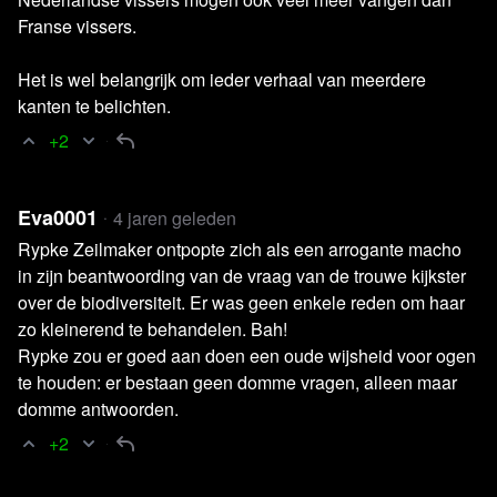
Alliance for Responsible Media (GARM)
Franse vissers.
Het is wel belangrijk om ieder verhaal van meerdere
Stel jouw vraag vooraf en LIVE tijdens
kanten te belichten.
de uitzending!
+2
Kijkersvragen kunnen via onze Telegram ingestuurd
worden. Redacteur Bas Reijnierse gaat daar door de
Eva0001
4 jaren geleden
vragen heen en wie weet komt jouw vraag dan in de
Rypke Zeilmaker ontpopte zich als een arrogante macho
uitzending! Wil je dat we jouw kijkersvraag zien? Volg ons
in zijn beantwoording van de vraag van de trouwe kijkster
op Telegram en stel je vraag:
https://t.me/blckbxtv
over de biodiversiteit. Er was geen enkele reden om haar
zo kleinerend te behandelen. Bah!
Iedere maandag, woensdag en vrijdag
Rypke zou er goed aan doen een oude wijsheid voor ogen
LIVE om 19:00 uur
te houden: er bestaan geen domme vragen, alleen maar
domme antwoorden.
Het nieuws belicht vanuit het oogpunt dat je van blckbx
+2
gewend bent, diepgravend en kritisch. Dat is wat je van
blckbx today kan verwachten. Onder aanvoering van