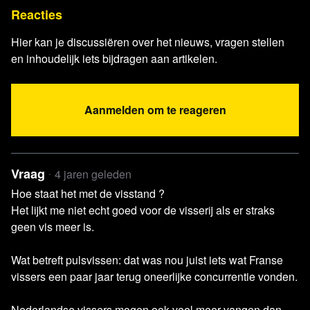
inzake
de
instandhouding
van
de
natuurlijke
habitats
en
d
Reacties
Uitzending Ongehoord Nederland
Ongehoord Nieuws 3
Hier kan je discussiëren over het nieuws, vragen stellen
maart 2022
en inhoudelijk iets bijdragen aan artikelen.
Artikel EenVandaag
Zo kijkt de man die de stikstofcrisis
ontketende terug op 2019
Aanmelden om te reageren
Column Telegraaf.nl
Stikstofcrisis is een door
ambtenaren gecreëerd probleem
Artikel Vilt.be
Stikstof: Moet het van Europa?
Longread CBS.nl
Hoe gaat het met de verschillende
Vraag
4 jaren geleden
diersoorten?
Hoe staat het met de visstand ?
Website De Andere Krant:
deanderekrant.nl
Het lijkt me niet echt goed voor de visserij als er straks
Blog Rypke Zeilmaker
Interessante Tijden
geen vis meer is.
Artikel Interessante Tijden
Christenunie-minister duwt
Wat betreft pulsvissen: dat was nou juist iets wat Franse
vissers in koude sanering
vissers een paar jaar terug oneerlijke concurrentie vonden.
Website
In Het Gelid Voor Vrijheid
Website World Federation of Advertisers
Global
Nederlandse vissers mogen ook veel meer vangen dan