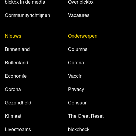
met als doel om de wereld beter te begrijpen. Voor de
blckbx in de media
Over blckbx
mensen, door de mensen en met steeds méér mensen.
Communityrichtlijnen
Vacatures
Steun je ons?
Nieuws
Onderwerpen
Binnenland
Columns
Buitenland
Corona
Lees 23 reacties
Economie
Vaccin
Corona
Privacy
Gezondheid
Censuur
Klimaat
The Great Reset
Livestreams
blckcheck