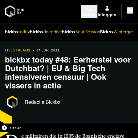
Zoeken
Inloggen
blckbx
today
blckbx
deepdive
blckbx
Soul Session
Blckbx
Wintergaste
LIVESTREAMS
17 JUNI 2022
blckbx today #48: Eerherstel voor
Dutchbat? | EU & Big Tech
intensiveren censuur | Ook
vissers in actie
Redactie Blckbx
1:17:47
e militairen die in 1995 de Bosnische enclave