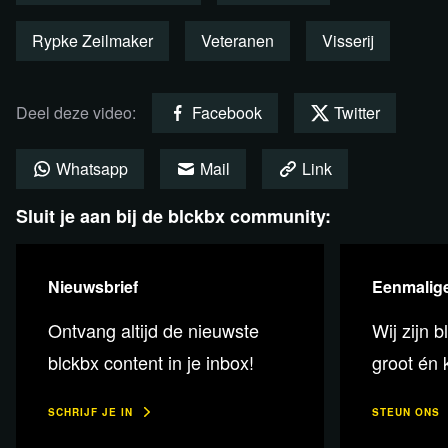
en wetenschapsjournalist Rypke Zeilmaker
Rypke Zeilmaker
Veteranen
Visserij
Presentatie: Sanae Orchi
Deel deze video:
Facebook
Twitter
Crowdfunding: live-registratie
Whatsapp
Mail
Link
van het boerenprotest op 22 juni
Sluit je aan bij de blckbx community:
a.s.
Nieuwsbrief
Eenmalige
Doneer
Ontvang altijd de nieuwste
Wij zijn b
blckbx content in je inbox!
groot én k
Relevante achtergrondinformatie en
SCHRIJF JE IN
STEUN ONS
bronnen