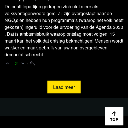
De coalitiepartijen gedragen zich niet meer als
Ceremony 2023
volksvertegenwoordigers. Zij zijn overgestapt naar de
Artikel NOS
Klimaatactivist Greta Thunberg opgepakt in
NGO,s en hebben hun programma’s (waarop het volk heeft
'bruinkooldorp' Duitsland
gekozen) ingeruild voor de uitvoering van de Agenda 2030
Artikel blckbx Van 'arrestatie' Greta Thunberg werd
. Dat is ambtsmisbruik waarop ontslag moet volgen. 15
groot mediaspektakel gemaakt
maart kan het volk dat ontslag bekrachtigen! Mensen wordt
Artikel Volkskrant
Rutte zegt Biden in ontspannen sfeer
wakker en maak gebruik van uw nog overgebleven
democratisch recht.
deelname toe aan Patriot-missie. Toch sluimert er een
conflict
+2
Artikel Stichting Artsen Collectief
Eerste tranche
wetswijzigingen Wpg: duivels dilemma van de arts
Laad meer
Video Eerste Kamer
Debat Wet Publieke Gezondheid
Video World Economic Forum
Philanthropy: A Catalyst
for Protecting Our Planet
Video Onderzoeksraad voor Veiligheid
Aanpak
coronacrisis Deel 2
TOP
Artikel Volkskrant
Ibuprofen bij de bouwmarkt: lekker