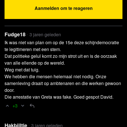
stellen in Frankrijk. Dit heeft helaas tot gevolg dat alle
Aanmelden om te reageren
blckbx-uitzendingen die via Rumble worden verzorgd niet
te zien zullen zien voor kijkers uit Frankrijk.
Fudge18
3 jaren geleden
Als alternatief kunnen de blckbx today-uitzendingen
Ik was niet van plan om op de 15e deze schijndemocratie
bekeken worden via het
YouTube-kanaal van blckbx
.
te legitimeren met een stem.
Dat politieke gelul komt zo mijn strot uit en is de oorzaak
van alle ellende op de wereld.
Weg met dat tuig.
We hebben die mensen helemaal niet nodig. Onze
samenleving draait op ambtenaren en die werken gewoon
door.
Die arrestatie van Greta was fake. Goed gespot David.
+3
Relevante achtergrondinformatie en
bronnen
Hakbijltje
3 jaren geleden
Video World Economic Forum
Crystal Awards