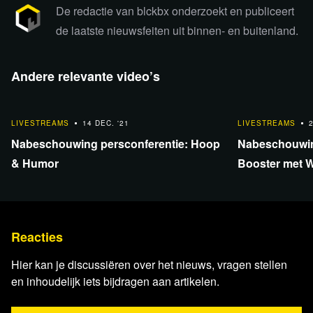
De redactie van blckbx onderzoekt en publiceert
de laatste nieuwsfeiten uit binnen- en buitenland.
Andere relevante video’s
1:42:10
1:42:10
LIVESTREAMS
14 DEC. '21
LIVESTREAMS
Nabeschouwing persconferentie: Hoop
Nabeschouwin
& Humor
Booster met W
Voor kijkers uit Frankrijk: bekijk de
uitzending via onderstaande video
Reacties
De Franse overheid heeft videoplatform Rumble verzocht
Hier kan je discussiëren over het nieuws, vragen stellen
om alle Russische nieuwsbronnen uit te sluiten van haar
en inhoudelijk iets bijdragen aan artikelen.
platform. Als reactie hierop heeft het videoplatform
besloten om hun diensten voorlopig niet beschikbaar te