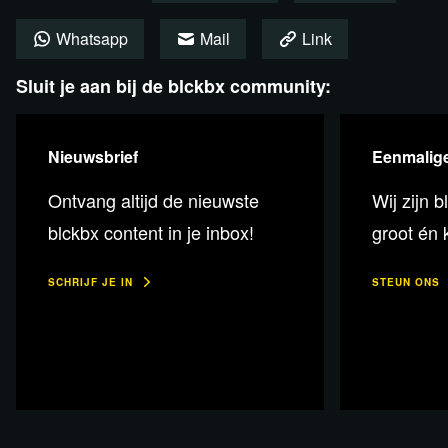
Desk: Specialist ouderengeneeskunde dr. Jorine
Whatsapp
Mail
Link
Hammink, chirurg Lidewij Hoorntje en redacteur David
Boerstra
Sluit je aan bij de blckbx community:
Presentatie: Sanae Orchi
Bekijk de uitzending per fragment
Nieuwsbrief
Eenmalige
terug
Ontvang altijd de nieuwste
Wij zijn b
blckbx content in je inbox!
groot én k
SCHRIJF JE IN
STEUN ONS