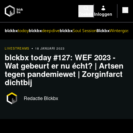
Zoeken
Inloggen
blckbx
today
blckbx
deepdive
blckbx
Soul Session
Blckbx
Wintergaste
LIVESTREAMS
18 JANUARI 2023
blckbx today #127: WEF 2023 -
Wat gebeurt er nu écht? | Artsen
tegen pandemiewet | Zorginfarct
dichtbij
Redactie Blckbx