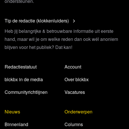
ondersteunen.
seksualiteit-toegevoegd-aan-grondwet
Artikel RTV Noord
Het personeelstekort in de zorg stijgt:
Tip de redactie (klokkenluiders)
'Als we op dezelfde manier doorgaan, gaan we het niet
Heb jij belangrijke & betrouwbare informatie uit eerste
redden'
hand, maar wil je om welke reden dan ook wél anoniem
Artikel AD
Te veel opnames in korte tijd, patiënten
blijven voor het publiek? Dat kan!
overnachten noodgedwongen op spoedeisende hulp:
‘Dit wil je niet’
Website World Economic Forum
Davos 2023 Day 1:
Redactiestatuut
Account
What to expect
blckbx in de media
Over blckbx
Artikel Business AM
Beleggingskolos BlackRock gaat
helpen bij heropbouw Oekraïne
Communityrichtlijnen
Vacatures
Rapport CDA
Wetenschappelijk Instituut Nieuwe WI-
bundel: Reflecties op de coronacrisis
Nieuws
Onderwerpen
Website
Fit4Surgery
Uitzending blckbx
Mahir Alkaya (SP): ‘We leven in een
Binnenland
Columns
schijndemocratie en de (digitale) euro is onhoudbaar’