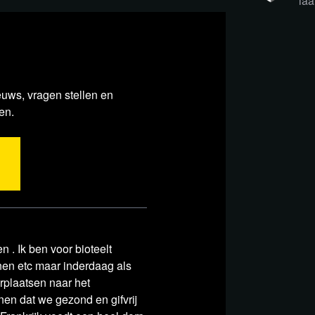
laa
moet op de schop'
 kandidaat was voor gevangenenruil'
dig om opties verlichten mestmarkt uit
euws, vragen stellen en
en.
chief Kyrylo Budanov dconfirms the
ood clot
n . Ik ben voor bioteelt
en etc maar inderdaag als
rplaatsen naar het
en dat we gezond en gifvrij