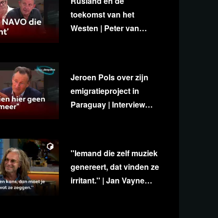
Rusland en de
toekomst van het
Westen | Peter van
Stigt, Diedert de Wagt &
George van Houts
Jeroen Pols over zijn
emigratieproject in
Paraguay | Interview
met Ab Gietelink
''Iemand die zelf muziek
genereert, dat vinden ze
irritant.'' | Jan Vayne
over eigenzinnigheid