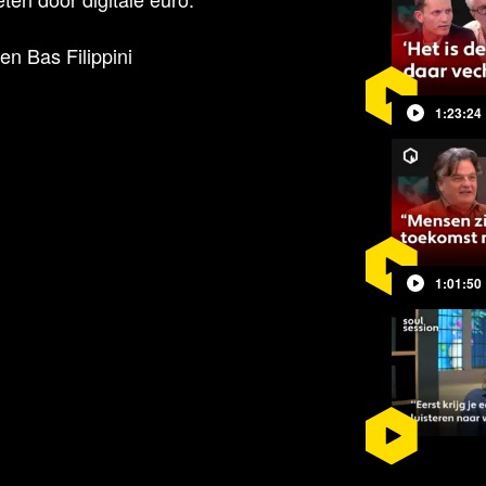
n Bas Filippini
1:23:24
gment terug
1:01:50