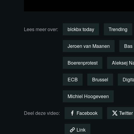
Lees meer over:
blckbx today
Trending
Jeroen van Maanen
Bas 
Boerenprotest
Aleksej N
ECB
Brussel
Digit
Michiel Hoogeveen
Bekijk de uitzending via You
Deel deze video:
Facebook
Twitter
Link