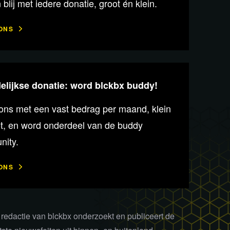
n blij met iedere donatie, groot én klein.
ONS
lijkse donatie: word blckbx buddy!
ons met een vast bedrag per maand, klein
ot, en word onderdeel van de buddy
ity.
ONS
redactie van blckbx onderzoekt en publiceert de