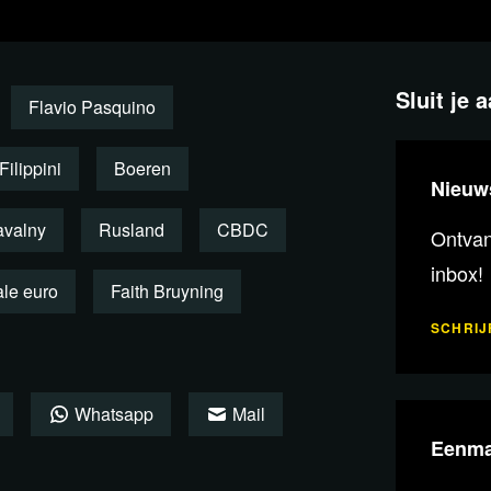
Sluit je 
Flavio Pasquino
Filippini
Boeren
Nieuw
avalny
Rusland
CBDC
Ontvang
inbox!
ale euro
Faith Bruyning
SCHRIJF
tube
Whatsapp
Mail
Eenma