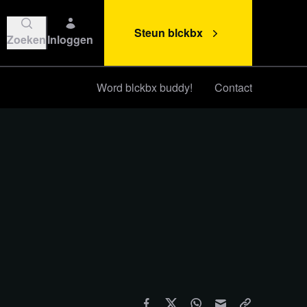
Steun blckbx
Zoeken
Inloggen
Word blckbx buddy!
Contact
Steun blckbx