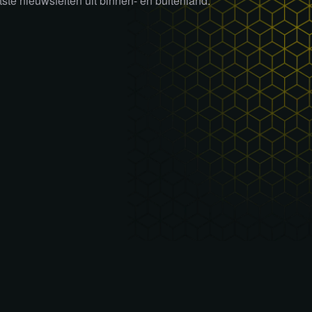
tste nieuwsfeiten uit binnen- en buitenland.