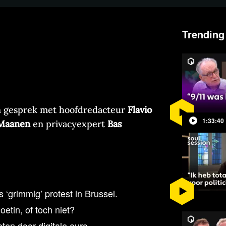
Trending
in gesprek met hoofdredacteur
Flavio
1:33:40
 Maanen
en privacyexpert
Bas
 ‘grimmig’ protest in Brussel.
etin, of toch niet?
ten door digitale euro.