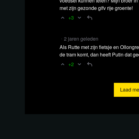
voedsel kunnen telen? Mijn broer in 
met zijn gezonde gifv rije groente!
+3
2 jaren geleden
Als Rutte met zijn fietsje en Ollon
de tram komt, dan heeft Putin dat g
+2
Lees ver
Laad me