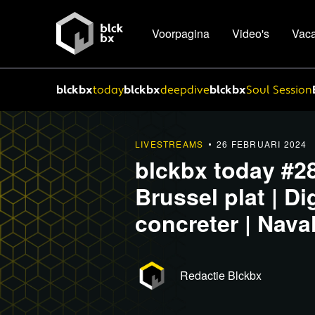
Voorpagina
Video's
Vaca
blckbx
today
blckbx
deepdive
blckbx
Soul Session
LIVESTREAMS
26 FEBRUARI 2024
blckbx today #2
Brussel plat | Di
concreter | Nava
Redactie Blckbx