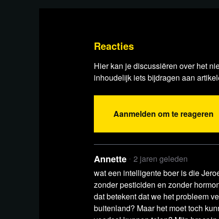
tijdens protestacties in Brussel
Artikel De Telegraaf
'EU-landbouwbeleid 
Artikel NOS
'Navalny vermoord omdat hij
Reacties
Artikel Nieuwe Oogst
Adema: meer tijd no
Hier kan je discussiëren over het ni
te werken
inhoudelijk iets bijdragen aan artikel
Twitter @stillgray
Ukraine’s intelligence 
Kremlin’s claims that Navalny died of a bl
Aanmelden om te reageren
Lees 26 reacties
Annette
2 jaren geleden
wat een intelligente boer is die Jeroe
zonder pesticiden en zonder hormon
dat betekent dat we het probleem ve
buitenland? Maar het moet toch kunn