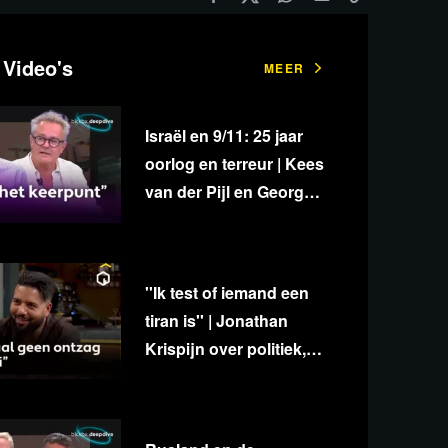
 Video's
MEER
Israël en 9/11: 25 jaar
oorlog en terreur | Kees
van der Pijl en George
van Houts - deel 1
''Ik test of iemand een
tiran is'' | Jonathan
Krispijn over politiek,
media en
onafhankelijkheid