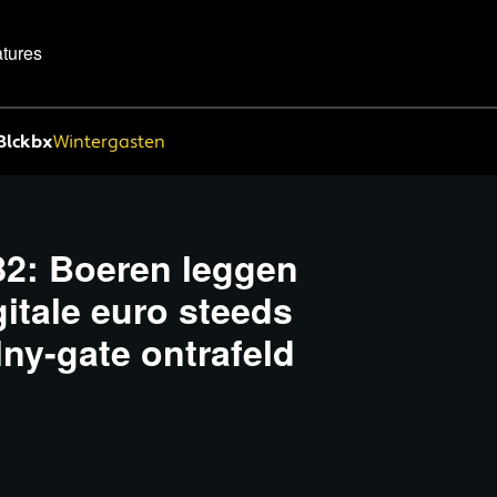
tures
Blckbx
Wintergasten
82: Boeren leggen
gitale euro steeds
lny-gate ontrafeld