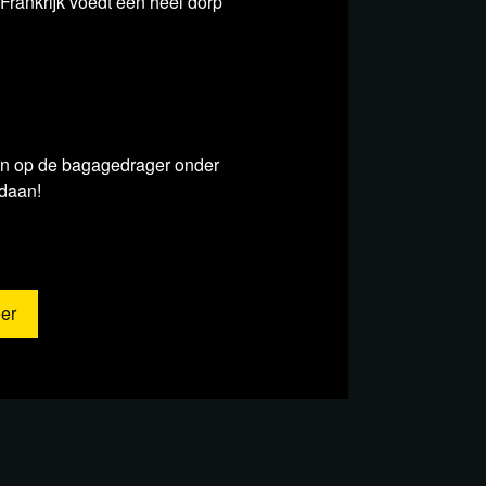
Frankrijk voedt een heel dorp
gren op de bagagedrager onder
edaan!
der
er