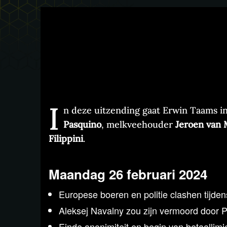
I
n deze uitzending gaat Erwin Taams 
Pasquino
, melkveehouder
Jeroen van
Filippini
.
Maandag 26 februari 2024
Europese boeren en politie clashen tijdens
Aleksej Navalny zou zijn vermoord door Po
Einde anonimiteit en begin van betaallimie