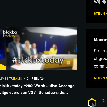
Wij zij
STEUN 
matie en bronnen
Maande
achtige instellingen blind voor
Steun 
of gro
commun
d met betaallimieten voor digitale
54:54
STEUN 
LIVESTREAMS
21 FEB. '24
blckbx today #280: Wordt Julian Assange
reikhalzend uit naar cruciale datum:
uitgeleverd aan VS? | Schaduwzijde
Navalny | Smart City Amsterdam
De 
waarts, drie agenten gewond geraakt