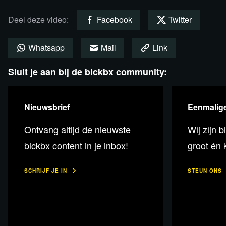
Deel deze video:
Facebook
Twitter
Bekijk de uitzending via Rumble
Whatsapp
Mail
Link
Sluit je aan bij de blckbx community:
Nieuwsbrief
Eenmalige
Ontvang altijd de nieuwste
Wij zijn b
blckbx content in je inbox!
groot én k
SCHRIJF JE IN
STEUN ONS
Help je mee? Alleen door jouw
steun en die van anderen kan
blckbx blijven bestaan!