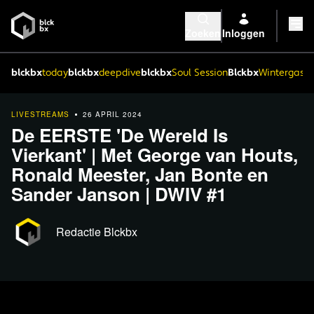
Zoeken
Inloggen
blckbx
today
blckbx
deepdive
blckbx
Soul Session
Blckbx
Wintergaste
LIVESTREAMS
26 APRIL 2024
De EERSTE 'De Wereld Is
Vierkant' | Met George van Houts,
Ronald Meester, Jan Bonte en
Sander Janson | DWIV #1
Redactie Blckbx