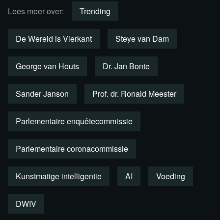
Lees meer over:
Trending
Check de komende
De Wereld is Vierkant
Steye van Dam
filmvertoningen en colleges in
Studio Paradiso!
George van Houts
Dr. Jan Bonte
Sander Janson
Prof. dr. Ronald Meester
Meer informatie & tickets
Parlementaire enquêtecommissie
Parlementaire coronacommissie
Kunstmatige intelligentie
AI
Voeding
DWIV