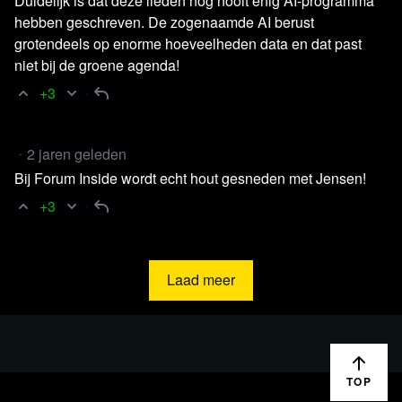
Duidelijk is dat deze lieden nog nooit enig AI-programma
hebben geschreven. De zogenaamde AI berust
mazelen
grotendeels op enorme hoeveelheden data en dat past
niet bij de groene agenda!
+3
Lees 27 reacties
2 jaren geleden
Bij Forum Inside wordt echt hout gesneden met Jensen!
+3
Laad meer
TOP