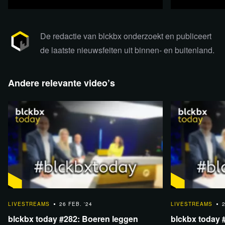
Steun blckbx
De redactie van blckbx onderzoekt en publiceert
de laatste nieuwsfeiten uit binnen- en buitenland.
Andere relevante video’s
Relevante achtergrondinformatie en
1:02:40
59:12
bronnen
LIVESTREAMS
26 FEB. '24
LIVESTREAMS
2
blckbx today #282: Boeren leggen
blckbx today #
Video Wybren van Haga - BVNL
De ECHTE waarheid