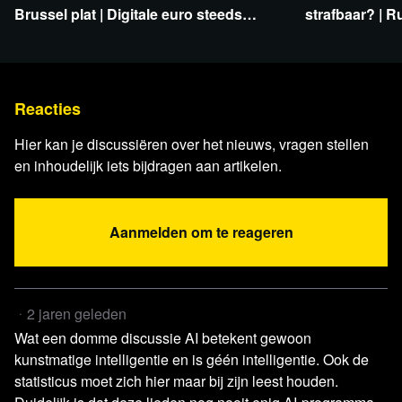
Brussel plat | Digitale euro steeds
strafbaar? | R
moet zo snel mogelijk boven tafel komen -
concreter | Navalny-gate ontrafeld
steun | Impac
Parlementaire Enquêtecommissie Corona
Artikel De Telegraaf
Adema krijgt steun voor ’zuur’
mestpakket: boeren worden uitgekocht en mes gaat
Reacties
diep in veestapel
Hier kan je discussiëren over het nieuws, vragen stellen
Artikel NU.nl
Gedragscode voor leden parlementaire
en inhoudelijk iets bijdragen aan artikelen.
enquêtecommissie coronacrisis
X/@MinPres
Van Dissel met pensioen
Artikel NOS
Provincie Utrecht grijpt terug naar gas
Aanmelden om te reageren
vanwege overvol stroomnet
Video Telegraaf
Timmermans slaat terug naar Wilders:
'Wát een flauwekul!'
2 jaren geleden
X/@JustinTrudeau
We’re going to change the rules of
Wat een domme discussie AI betekent gewoon
the game so you can buy a place of your own, sooner.
kunstmatige intelligentie en is géén intelligentie. Ook de
https://x.com/JustinTrudeau/st...
statisticus moet zich hier maar bij zijn leest houden.
Artikel NOS
experts adviseren extra maatregelen tegen