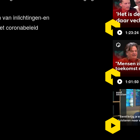
van inlichtingen-en
het coronabeleid
1:23:24
kentenis. Voor Willem Engel wringt
1:01:50
enactivist Willem Engel, Oprichter