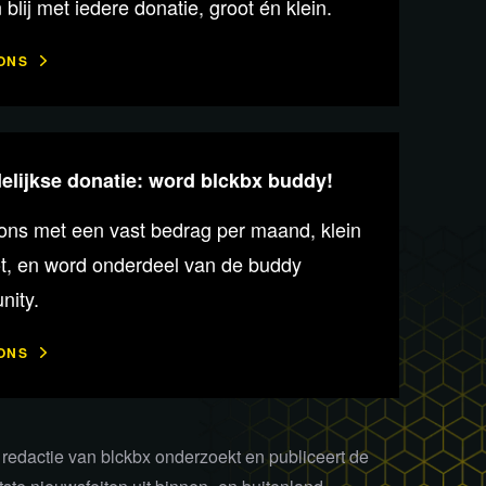
n blij met iedere donatie, groot én klein.
ONS
lijkse donatie: word blckbx buddy!
ons met een vast bedrag per maand, klein
ot, en word onderdeel van de buddy
ity.
ONS
redactie van blckbx onderzoekt en publiceert de