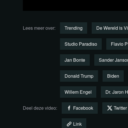
Check de komende
filmvertoningen en
Lees meer over:
Trending
De Wereld is Vi
colleges in Studio
Studio Paradiso
Flavio 
Paradiso!
Jan Bonte
Sander Janso
Meer informatie & tickets
Donald Trump
Biden
Willem Engel
Dr. Jaron
Deel deze video:
Facebook
Twitter
Link