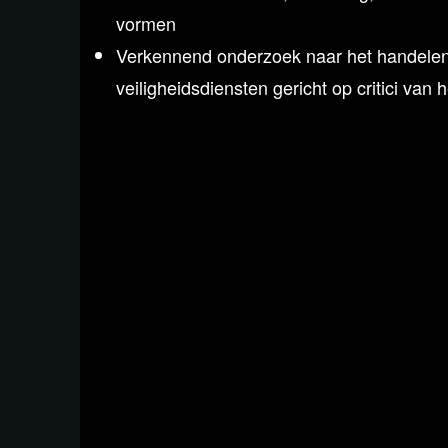
vormen
Verkennend onderzoek naar het handelen 
veiligheidsdiensten gericht op critici van 
Julian Assange is vrijgelaten na schuldbe
daar de schoen.
Trump in debat met hakkelende Biden
Aan tafel: Dr. Jaron Harambam, mensenrecht
KLOMP! Kids Lana Topalovic
Presentatie: Sander Janson
Sidekick: Jan Bonte