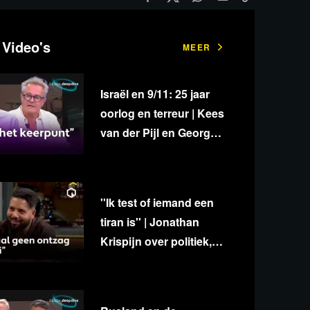
 Video's
MEER
Israël en 9/11: 25 jaar
oorlog en terreur | Kees
van der Pijl en George
van Houts - deel 1
''Ik test of iemand een
tiran is'' | Jonathan
Krispijn over politiek,
media en
onafhankelijkheid