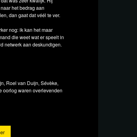
dat was zeer kwalijk. Hij
t naar het bedrag aan
n, dan gaat dat véél te ver.
terker nog: ik kan het maar
emand die weet wat er speelt in
id netwerk aan deskundigen.
n, Roel van Duijn, Sévèke,
e oorlog waren overlevenden
er