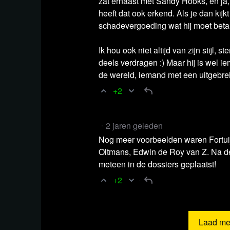
zat ernaast met Sandy Hooks, en ja, 
heeft dat ook erkend. Als je dan kijk
schadevergoeding wat hij moet betale
Ik hou ook niet altijd van zijn stijl, s
deels verdragen :) Maar hij is wel i
de wereld, iemand met een uitgebre
+2
2 jaren geleden
Nog meer voorbeelden waren Fortuij
Oltmans, Edwin de Roy van Z. Na d
meteen in de dossiers geplaatst!
+2
Laad me