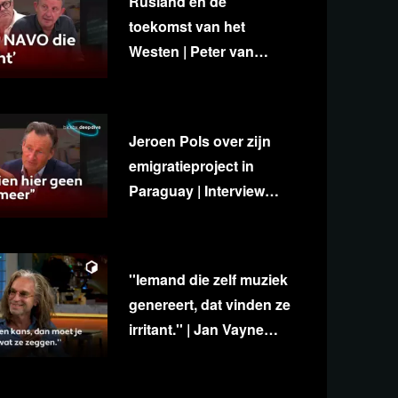
Rusland en de
toekomst van het
Westen | Peter van
Stigt, Diedert de Wagt &
George van Houts
Jeroen Pols over zijn
emigratieproject in
Paraguay | Interview
met Ab Gietelink
''Iemand die zelf muziek
genereert, dat vinden ze
irritant.'' | Jan Vayne
over eigenzinnigheid