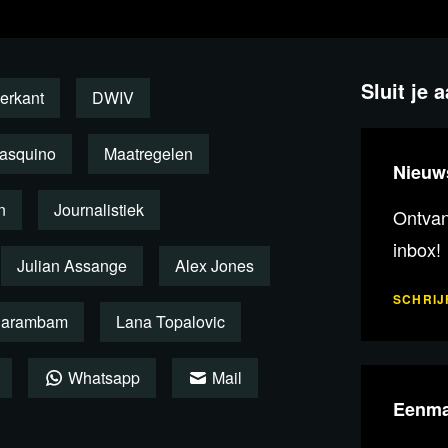
Sluit je 
erkant
DWIV
Pasquino
Maatregelen
Nieuw
n
Journalistiek
Ontvang
inbox!
Julian Assange
Alex Jones
SCHRIJF
 Harambam
Lana Topalovic
Whatsapp
Mail
Eenma