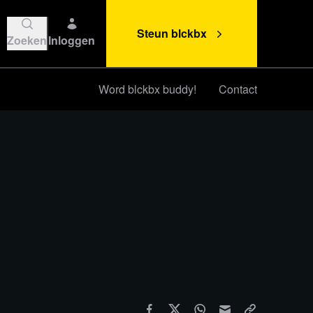
Steun blckbx
Zoeken
Inloggen
Word blckbx buddy!
Contact
Steun blckbx