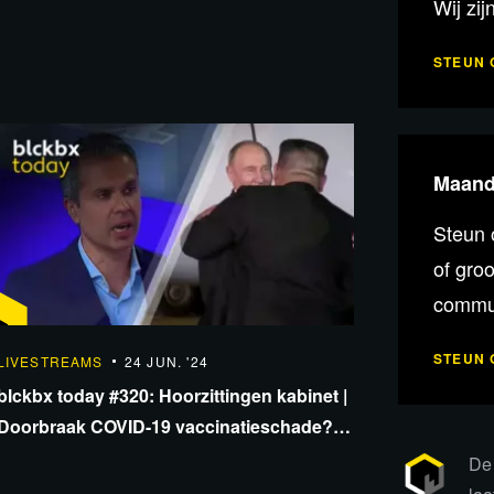
Wij zij
STEUN 
mble
Maande
Steun 
of gro
commun
STEUN 
LIVESTREAMS
24 JUN. '24
blckbx today #320: Hoorzittingen kabinet |
Doorbraak COVID-19 vaccinatieschade? |
Amerikaanse raketten op Krim
De 