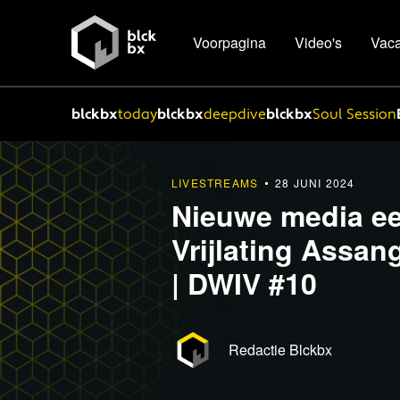
Voorpagina
Video's
Vaca
blckbx
today
blckbx
deepdive
blckbx
Soul Session
LIVESTREAMS
28 JUNI 2024
Nieuwe media ee
Vrijlating Assan
| DWIV #10
Redactie Blckbx