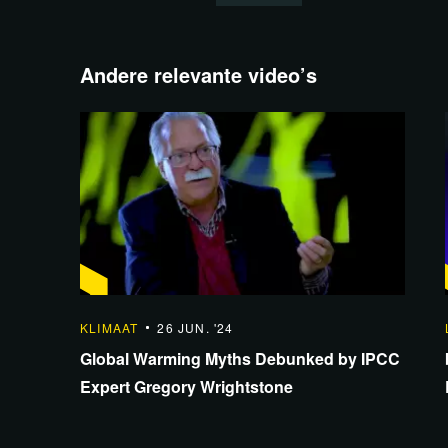
Andere relevante video’s
Bekijk de uitzending via Ru
40:39
KLIMAAT
26 JUN. '24
Global Warming Myths Debunked by IPCC
Expert Gregory Wrightstone
Lees 28 reacties