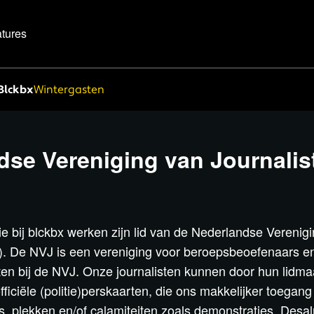
tures
Blckbx
Wintergasten
dse Vereniging van Journalis
die bij blckbx werken zijn lid van de Nederlandse Verenig
). De NVJ is een vereniging voor beroepsbeoefenaars e
oten bij de NVJ. Onze journalisten kunnen door hun lidm
ficiële (politie)perskaarten, die ons makkelijker toegang
es, plekken en/of calamiteiten zoals demonstraties. Desal