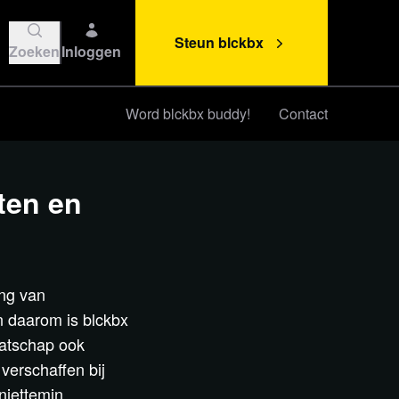
Steun blckbx
Zoeken
Inloggen
Word blckbx buddy!
Contact
Steun blckbx
ten en
ing van
n daarom is blckbx
aatschap ook
 verschaffen bij
niettemin