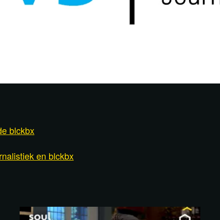
de blckbx
nalistiek en blckbx