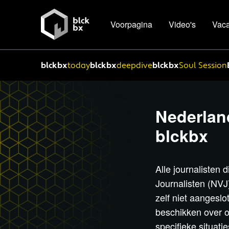
Voorpagina
Video's
Vaca
blckbx
today
blckbx
deepdive
blckbx
Soul Session
Nederlan
blckbx
Alle journalisten 
Journalisten (NVJ
zelf niet aangesl
beschikken over of
specifieke situati