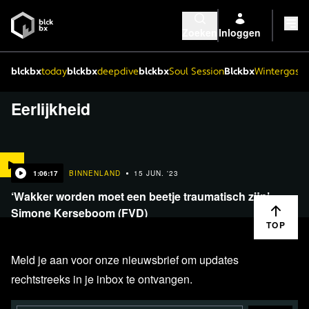
Zoeken
Inloggen
blckbx
today
blckbx
deepdive
blckbx
Soul Session
Blckbx
Wintergaste
Eerlijkheid
1:06:17
BINNENLAND
15 JUN. '23
‘Wakker worden moet een beetje traumatisch zijn’ –
Simone Kerseboom (FVD)
TOP
Meld je aan voor onze nieuwsbrief om updates
rechtstreeks in je inbox te ontvangen.