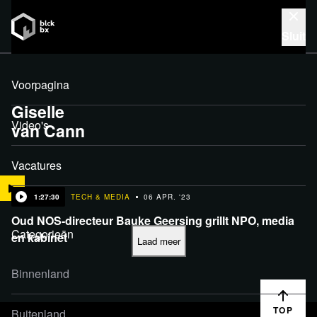
Zoeken
Inloggen
blckbx
today
blckbx
deepdive
blckbx
Soul Session
Blckbx
Wintergaste
Giselle
van Cann
1:27:30
TECH & MEDIA
06 APR. '23
Oud NOS-directeur Bauke Geersing grillt NPO, media
en kabinet
TOP
Meld je aan voor onze nieuwsbrief om updates
rechtstreeks in je inbox te ontvangen.