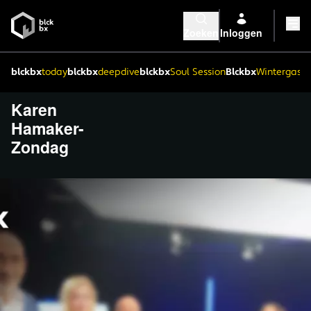
Zoeken
Inloggen
blckbx
today
blckbx
deepdive
blckbx
Soul Session
Blckbx
Wintergaste
Karen
Hamaker-
Zondag