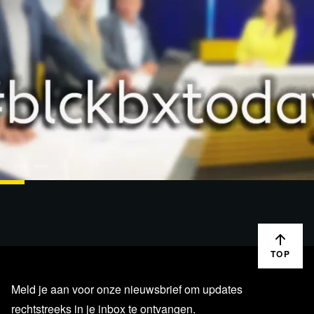
LIVESTREAMS
20 FEB. '23
blckbx today #141: Karen Hamaker-Zondag en
burgerrechten | Taalzuivering Dahl | 1 jaar…
TOP
Meld je aan voor onze nieuwsbrief om updates
rechtstreeks in je inbox te ontvangen.