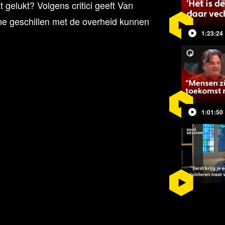
 gelukt? Volgens critici geeft Van
sche geschillen met de overheid kunnen
1:23:24
et boek zou daarom gevaarlijk zijn,
ist in de problemen kunnen komen.
023
lichtte Hamaker-Zondag het boek
ve reacties van rechtsgeleerden,
den werden verkondigd. Daarom
1:01:50
at Van Leeuwen niet in de gelegenheid
. Dat wil blckbx met deze uitzending
Flavio Pasquino debatteren Van
o Wisse over de stellingen die