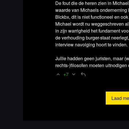
De fout die de heren zien in Micha
waarde van Michaels onderneming li
Blckbx, dit is niet functioneel en oo
Michael wordt nu weggeschreven als
in zijn warrigheid het fundament vo
de verhouding burger-staat neerlegt
interview navolging hoort te vinden.
Jullie hadden geen juristen, maar 
rechts-)filosofen moeten uitnodigen
Als wij niet meer
+7
kunnen doen wat
nodig is, wie doet
Laad me
het dan wel?