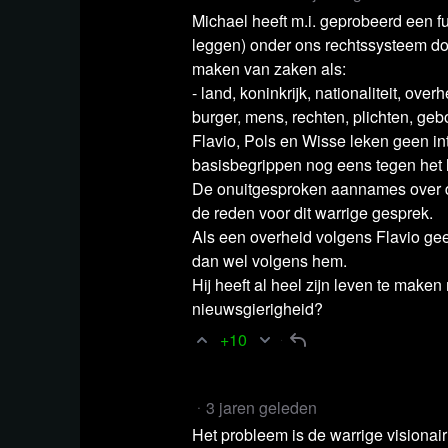
waarnaar Van Leeuwen verwijst:
Michael heeft m.i. geprobeerd een fu
leggen) onder ons rechtssysteem doo
Vereniging Nederlandse Gemeenten (VN
maken van zaken als:
- land, koninkrijk, nationaliteit, ov
handtekening of is de naam voldoende?
burger, mens, rechten, plichten, geboo
VNG:
Over de VNG
Flavio, Pols en Wisse leken geen i
Verenigingen.nl:
basisbegrippen nog eens tegen het l
Politieke partijen zijn ve
De onuitgesproken aannames over d
Nederland Rechtsstaat:
Artikel 8 - Recht 
de reden voor dit warrige gesprek.
Rijksoverheid:
Advies van de Commissie 
Als een overheid volgens Flavio geen
Kamerleden en bewindspersonen
dan wel volgens hem.
Hij heeft al heel zijn leven te make
Juridisch Woordenboek:
‘rechtspersoonlij
nieuwsgierigheid?
Belastingdienst:
Geld aan een goed doel a
+10
ANBI gaat
Bekijk het gesprek via Rumb
3 jaren geleden
Het probleem is de warrige visionair 