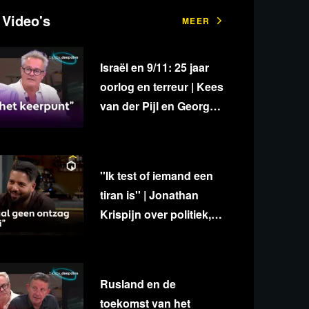
 Video's
MEER
Israël en 9/11: 25 jaar
oorlog en terreur | Kees
van der Pijl en George
van Houts - deel 1
''Ik test of iemand een
tiran is'' | Jonathan
Krispijn over politiek,
media en
onafhankelijkheid
Rusland en de
toekomst van het