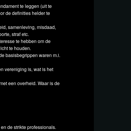
ndament te leggen (uit te
r de definities helder te
G):
Moet onder raadsbesluiten een
erheid, samenleving, misdaad,
rte, straf etc.
nteresse te hebben om de
icht te houden.
renigingen
e basisbegrippen waren m.i.
tot vereniging
herziening wetgeving ambtsdelicten
 vereniging is, wat is het
n met een overheid. Waar is de
kheid’
ftrekken? Controleer of het om een
le
en de strikte professionals.