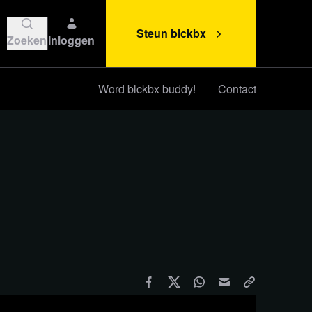
Steun blckbx
Zoeken
Inloggen
Word blckbx buddy!
Contact
Steun blckbx