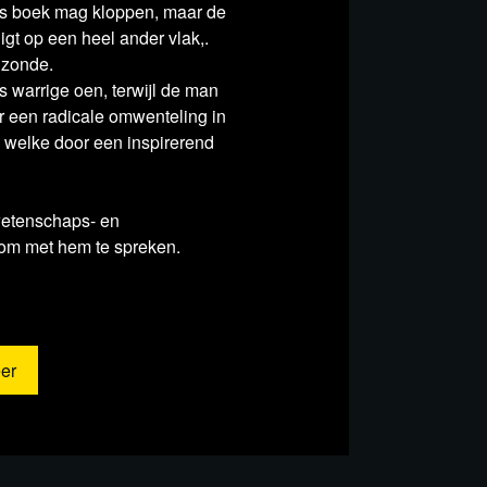
els boek mag kloppen, maar de
gt op een heel ander vlak,.
k zonde.
 warrige oen, terwijl de man
or een radicale omwenteling in
, welke door een inspirerend
(wetenschaps- en
 om met hem te spreken.
er