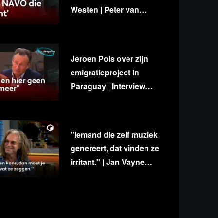
Westen | Peter van
Stigt, Diedert de Wagt &
George van Houts
Jeroen Pols over zijn
emigratieproject in
Paraguay | Interview
met Ab Gietelink
''Iemand die zelf muziek
genereert, dat vinden ze
irritant.'' | Jan Vayne
over eigenzinnigheid