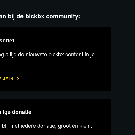
aan bij de blckbx community:
sbrief
 altijd de nieuwste blckbx content in je
 JE IN
lige donatie
n blij met iedere donatie, groot én klein.