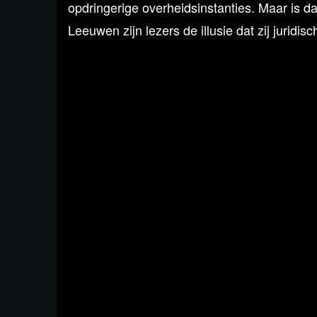
opdringerige overheidsinstanties. Maar is dat
Leeuwen zijn lezers de illusie dat zij juridi
winnen, die niet gewonnen kunnen worden. H
omdat mensen die de adviezen opvolgen, ju
In blckbx today van
maandag 20 februari 2
toe. Op die uitzending kwamen veel negatie
omdat er volgens hen juridische onjuisthe
plaatste blckbx een
rectificatie
.
Op die rectificatie kwam echter de kritiek d
zou zijn gesteld om een weerwoord te geven
rechtzetten. Aan tafel bij programmamaker 
Leeuwen en de juristen Jeroen Pols en Hann
Hamaker-Zondag poneerde in blckbx today.