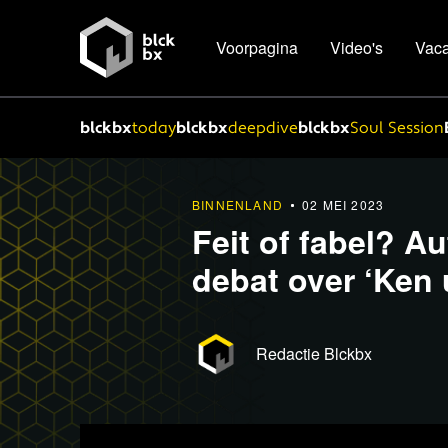
Voorpagina
Video's
Vaca
blckbx
today
blckbx
deepdive
blckbx
Soul Session
BINNENLAND
02 MEI 2023
Feit of fabel? Au
debat over ‘Ken 
Redactie Blckbx