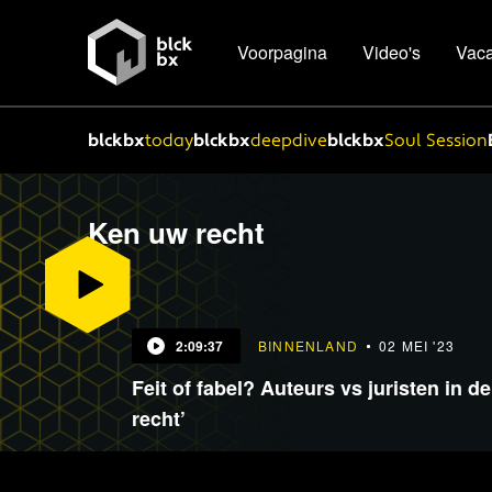
Voorpagina
Video's
Vaca
blckbx
today
blckbx
deepdive
blckbx
Soul Session
Ken uw recht
2:09:37
BINNENLAND
02 MEI '23
Feit of fabel? Auteurs vs juristen in 
recht’