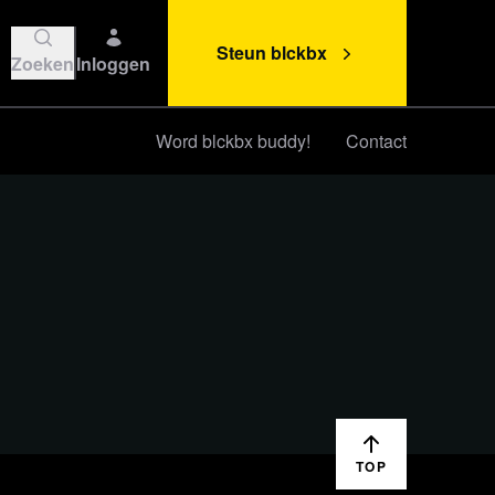
Steun blckbx
Zoeken
Inloggen
Word blckbx buddy!
Contact
Steun blckbx
TOP