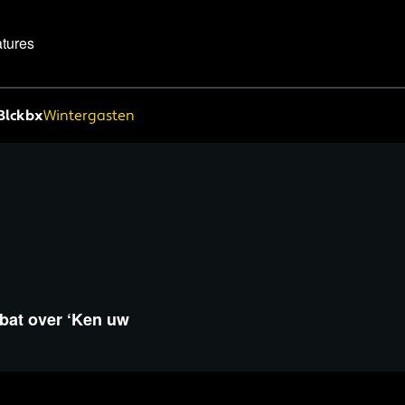
tures
Blckbx
Wintergasten
debat over ‘Ken uw