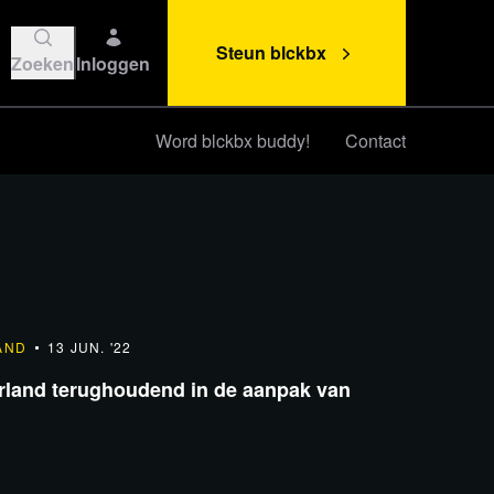
Steun blckbx
Zoeken
Inloggen
Word blckbx buddy!
Contact
Steun blckbx
AND
13 JUN. '22
rland terughoudend in de aanpak van