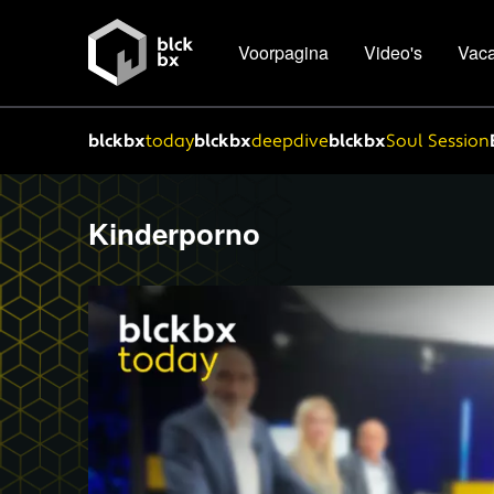
Voorpagina
Video's
Vaca
blckbx
today
blckbx
deepdive
blckbx
Soul Session
Kinderporno