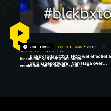
2:33
1:09:08
LIVESTREAMS
20 OKT. '23
BUITENLAND
17 MEI '22
blckbx today #233: HCQ wél effectief 
blckcheck: Kan de EU ook ander
Spionagesoftware | Van Haga over…
versleuteld internetverkeer dan
kinderporno monitoren?