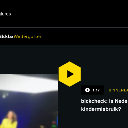
tures
Blckbx
Wintergasten
1:17
BINNENL
blckcheck: Is Nede
kindermisbruik?