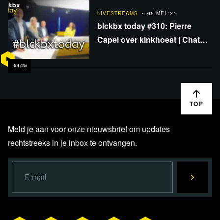
LIVESTREAMS
06 MEI '24
blckbx today #310: Pierre
Capel over kinkhoest | Chat
Control surveillance | Georgië
het nieuwe Oekraïne?
54:25
TOP
Meld je aan voor onze nieuwsbrief om updates
rechtstreeks in je inbox te ontvangen.