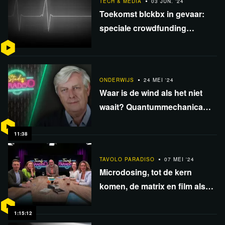
TECH & MEDIA
03 JUN. '24
Toekomst blckbx in gevaar:
speciale crowdfunding
gestart!
ONDERWIJS
24 MEI '24
Waar is de wind als het niet
waait? Quantummechanica
met prof. Pierre Capel
11:38
TAVOLO PARADISO
07 MEI '24
Microdosing, tot de kern
komen, de matrix en film als
vlucht voor de realiteit | Tavolo
Paradiso #1
1:15:12