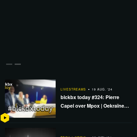
LIVESTREAMS
19 AUG. '24
blckbx today #324: Pierre
Capel over Mpox | Oekraïne
achter opblazen Nord Stream?
| Harris gepresenteerd