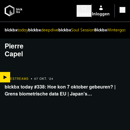
Zoeken
Inloggen
blckbx
today
blckbx
deepdive
blckbx
Soul Session
Blckbx
Wintergaste
Pierre
Capel
LIVESTREAMS
07 OKT. '24
blckbx today #338: Hoe kon 7 oktober gebeuren? |
Grens biometrische data EU | Japan's…