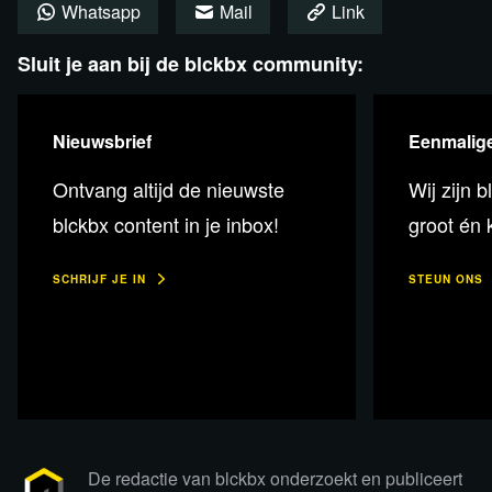
Studio Paradiso!
Whatsapp
Mail
Link
Sluit je aan bij de blckbx community:
Meer informatie & tickets
Nieuwsbrief
Eenmalige
Ontvang altijd de nieuwste
Wij zijn b
blckbx content in je inbox!
groot én k
SCHRIJF JE IN
STEUN ONS
Bekijk de uitzending op Rumble
De redactie van blckbx onderzoekt en publiceert