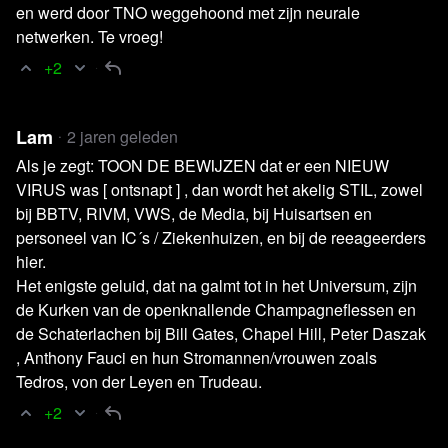
en werd door TNO weggehoond met zijn neurale
netwerken. Te vroeg!
+2
Lam
2 jaren geleden
Als je zegt: TOON DE BEWIJZEN dat er een NIEUW
VIRUS was [ ontsnapt ] , dan wordt het akelig STIL, zowel
bij BBTV, RIVM, VWS, de Media, bij Huisartsen en
personeel van IC´s / Ziekenhuizen, en bij de reeageerders
hier.
Het enigste geluid, dat na galmt tot in het Universum, zijn
de Kurken van de openknallende Champagneflessen en
de Schaterlachen bij Bill Gates, Chapel Hill, Peter Daszak
, Anthony Fauci en hun Stromannen/vrouwen zoals
Tedros, von der Leyen en Trudeau.
+2