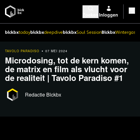
Zoeken
Inloggen
blckbx
today
blckbx
deepdive
blckbx
Soul Session
Blckbx
Wintergaste
TAVOLO PARADISO
07 MEI 2024
Microdosing, tot de kern komen,
de matrix en film als vlucht voor
de realiteit | Tavolo Paradiso #1
Redactie Blckbx