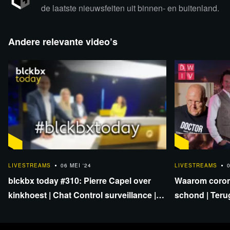
de laatste nieuwsfeiten uit binnen- en buitenland.
Andere relevante video’s
Lees 18 reacties
54:25
LIVESTREAMS
06 MEI '24
LIVESTREAMS
0
blckbx today #310: Pierre Capel over
Waarom coron
kinkhoest | Chat Control surveillance |
schond | Teru
Georgië het nieuwe Oekraïne?
Crok over kli