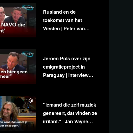
Rusland en de
toekomst van het
Westen | Peter van
Stigt, Diedert de Wagt &
George van Houts
Jeroen Pols over zijn
emigratieproject in
Paraguay | Interview
met Ab Gietelink
''Iemand die zelf muziek
genereert, dat vinden ze
irritant.'' | Jan Vayne
over eigenzinnigheid