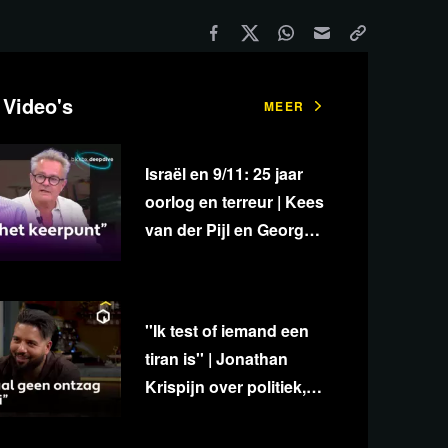
 Video's
MEER
Israël en 9/11: 25 jaar
oorlog en terreur | Kees
van der Pijl en George
van Houts - deel 1
''Ik test of iemand een
tiran is'' | Jonathan
Krispijn over politiek,
media en
onafhankelijkheid