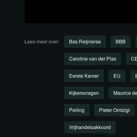
Desk: Advocaat Meike Terhorst, opiniepeile
Reijnierse
Presentatie: Sanae Orchi
Lees meer over:
Bas Reijnierse
BBB
Kijk de uitzending per fragm
Caroline van der Plas
C
Eerste Kamer
EU
Kijkersvragen
Maurice d
Peiling
Pieter Omtzigt
Vrijhandelsakkoord