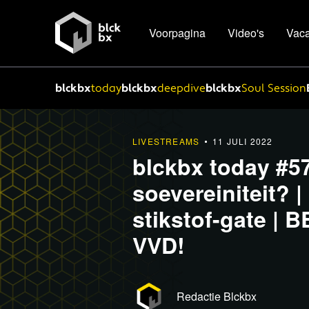
Voorpagina
Video's
Vaca
blckbx
today
blckbx
deepdive
blckbx
Soul Session
LIVESTREAMS
11 JULI 2022
blckbx today #57
soevereiniteit? 
stikstof-gate | 
VVD!
Redactie Blckbx