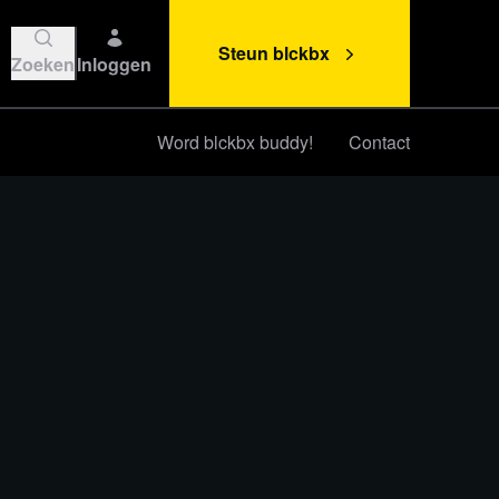
Steun blckbx
Zoeken
Inloggen
Word blckbx buddy!
Contact
Steun blckbx