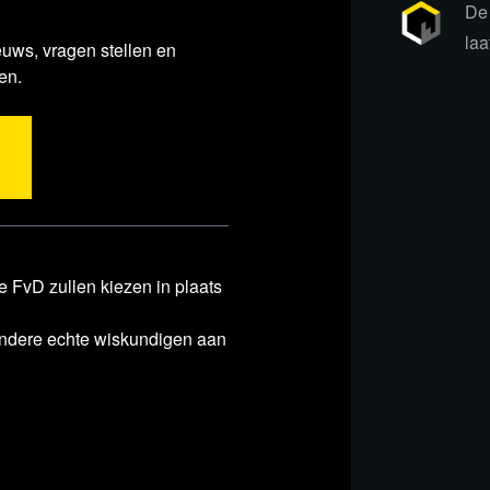
De 
laa
euws, vragen stellen en
en.
 FvD zullen kiezen in plaats
andere echte wiskundigen aan