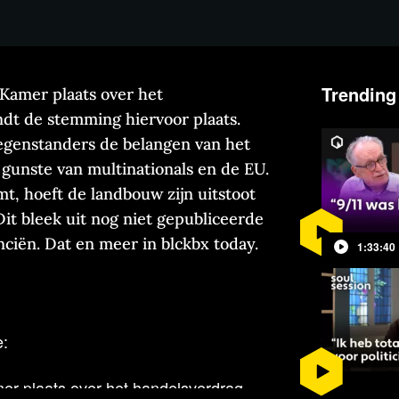
Trending
 Kamer plaats over het
dt de stemming hiervoor plaats.
egenstanders de belangen van het
 gunste van multinationals en de EU.
t, hoeft de landbouw zijn uitstoot
Dit bleek uit nog niet gepubliceerde
ciën. Dat en meer in blckbx today.
1:33:40
e:
er plaats over het handelsverdrag