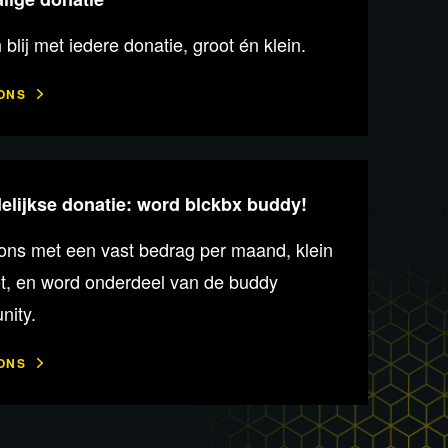
n blij met iedere donatie, groot én klein.
ONS
lijkse donatie: word blckbx buddy!
ons met een vast bedrag per maand, klein
ot, en word onderdeel van de buddy
ity.
ONS