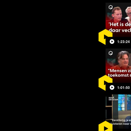
oor plaats. Het omstreden verdrag
en van het milieu, Nederland en
ionals en de EU. Daarom werd er ook
aat Meike Terhorst was erbij en
1:23:24
er te zien in
'CETA, een corporate
lt advocate Meike Terhorst...
t, hoeft de landbouw zijn uitstoot met
leek uit nog niet gepubliceerde
anciën. Kamerleden Pieter Omtzigt en
1:01:50
n spoeddebat aan. Maar welk spel
atste peiling van Maurice de Hond
lechts één zetel minder dan de VVD.
uidige bewindslieden?