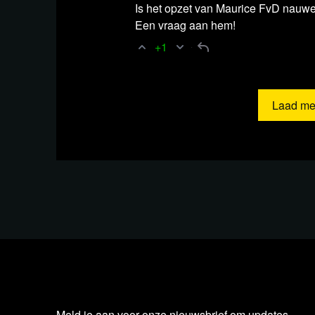
Is het opzet van Maurice FvD nauwe
Een vraag aan hem!
+1
Relevante achtergrondinfor
Laad me
Artikel NRC
Opinie | Stikstofplannen Rutt
Artikel RTL Nieuws
Grote brand in distri
volledig verwoest
Uitzending blckbx
'CETA, een corporate t
stelt advocate Meike Terhorst...
Artikel blckbx
PvdA draait en dreigt kabi
omstreden handelsverdrag CETA
Artikel blckbx
Maandagochtend cruciaal d
CETA
Meld je aan voor onze nieuwsbrief om updates