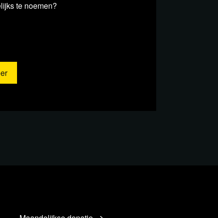
lijks te noemen?
matie en bronnen
er
e IV: geen respect voor de rechtsstaat
butiecentrum Picnic in Almelo, pand
akeover van multinationals en de EU',
net aan meerderheid te helpen voor
ebat over omstreden handelsverdrag
Maandelijkse donatie