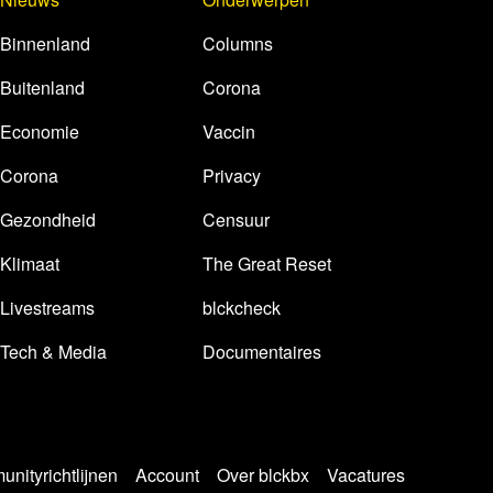
Binnenland
Columns
Buitenland
Corona
Economie
Vaccin
Corona
Privacy
Gezondheid
Censuur
Klimaat
The Great Reset
Livestreams
blckcheck
Tech & Media
Documentaires
nityrichtlijnen
Account
Over blckbx
Vacatures