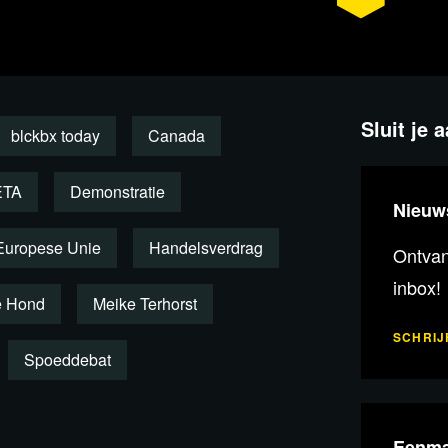
r Maurice de Hond en redacteur Bas
Sluit je 
blckbx today
Canada
ent terug
ETA
Demonstratie
Nieuw
Europese Unie
Handelsverdrag
Ontvang
inbox!
e Hond
Meike Terhorst
SCHRIJF
Spoeddebat
Eenma