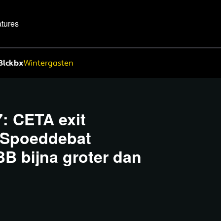
tures
Blckbx
Wintergasten
: CETA exit
| Spoeddebat
BBB bijna groter dan