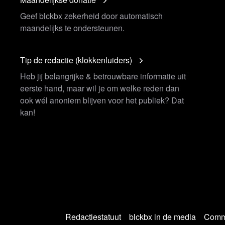
der stikstofreductie nodig bij halen
Geef blckbx zekerheid door automatisch
maandelijks te ondersteunen.
 'achtergehouden' stikstofcijfers
n het reces en ja hoor, twee
Tip de redactie (klokkenluiders)
Heb jij belangrijke & betrouwbare informatie uit
tie stikstof die voortkomt uit de
eerste hand, maar wil je om welke reden dan
ekst staat letterlijk in de brief 6/8
ook wél anoniem blijven voor het publiek? Dat
t weg dat ik erbij blijf dat het een
kan!
et meteen is gemaakt zodat de sector
ze aan de gang moeten. 7/8
2: BBB is VVD op 1 zetel genaderd
VE tijdens de uitzending!
Redactiestatuut
blckbx in de media
Commu