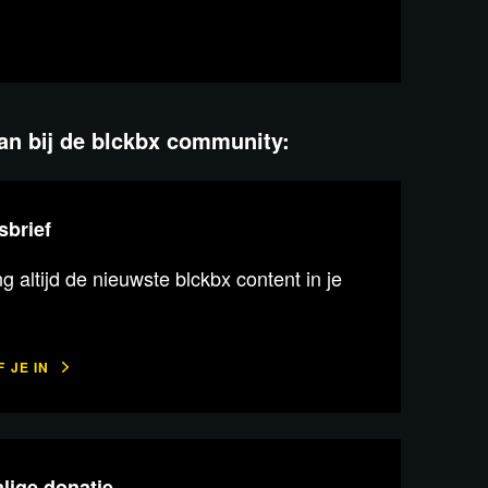
aan bij de blckbx community:
sbrief
 altijd de nieuwste blckbx content in je
 JE IN
lige donatie