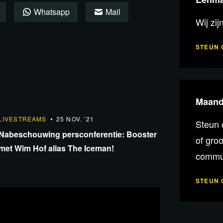
Whatsapp
Mail
Wij zij
STEUN 
Maande
1:42:10
LIVESTREAMS
25 NOV. '21
Steun 
Nabeschouwing persconferentie: Booster
of gro
met Wim Hof alias The Iceman!
commun
STEUN 