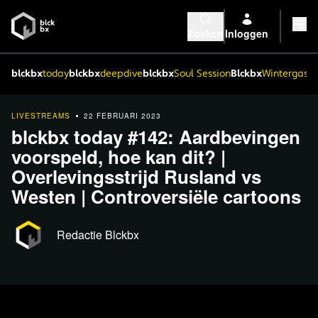
Zoeken
Inloggen
blckbx
today
blckbx
deepdive
blckbx
Soul Session
Blckbx
Wintergaste
LIVESTREAMS
22 FEBRUARI 2023
blckbx today #142: Aardbevingen
voorspeld, hoe kan dit? |
Overlevingsstrijd Rusland vs
Westen | Controversiële cartoons
Redactie Blckbx