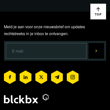
TOP
Meld je aan voor onze nieuwsbrief om updates
rechtstreeks in je inbox te ontvangen.
Relevante achtergrondinformatie en
bronnen
Gezondverstand.eu
cartoonboek
Rectificatie blckbx
Rectificatie van juridische
onjuistheden (blckbx today #141 van 20 februari 2023)
Artikel NOS
Grensgebied Turkije en Syrië opnieuw
getroffen door krachtige beving
Artikel Trouw
ik-ben-voor-sancties-maar-wie-wil-winnen-
moet-vechten