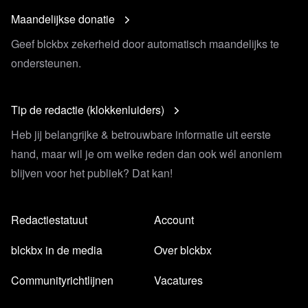
Twitter @hogrbe
Sooner or later there will be a ~M 7.5
Maandelijkse donatie
#earthquake in this region (South-Central Turkey,
Geef blckbx zekerheid door automatisch maandelijks te
Jordan, Syria, Lebanon)
ondersteunen.
Website
Wilfred Klap
Video Forbes
JUST IN: Trump Warns 'World War III Has
Tip de redactie (klokkenluiders)
Never Been Closer'
Twitter Nieuwsuur
China lijkt steeds feller uit te halen
Heb jij belangrijke & betrouwbare informatie uit eerste
naar Amerika
hand, maar wil je om welke reden dan ook wél anoniem
Video SSGEOS
Planetary/Seismic Update 19 February
blijven voor het publiek? Dat kan!
2023
Twitter @cisdewolf
Ollongren over Gezond Verstand en
Redactiestatuut
Account
de Fabeltjeskrant
Twitter @MarionKoopmans | 14-10-2020
"Brievenbus
blckbx in de media
Over blckbx
vervuiling"
Communityrichtlijnen
Vacatures
Artikel nos.nl
Rusland schort laatste nucleaire verdrag
met vs op zegt Poetin in speech