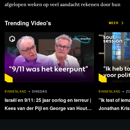
afgelopen weken op veel aandacht rekenen door hun
getekende werk over de aardbeving in Turkije, maar
Trending Video's
ook cartoons uit eigen land worden breed gedeeld. Zo
MEER
ook tekenaar Wilfred Klap, cartoonist bij nieuwsblad
Gezond Verstand. Dat en meer in blckbx today.
Win een exemplaar van
CARTOONS: hét cartoonboek
1:33:40
van Gezond Verstand
BINNENLAND
DINSDAG
BINNENLAND
Z
Israël en 9/11: 25 jaar oorlog en terreur |
''Ik test of iem
Kees van der Pijl en George van Houts -
Jonathan Krisp
Doe mee
deel 1
en onafhankel