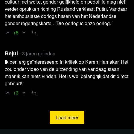
cultuur met woke, gender gelijkheid en pedofilie mag niet
verder oprukken richting Rusland verklaart Putin. Vandaar
het enthousiaste oorlogs hitsen van het Nederlandse
gender regeringskartel. ´Die oorlog is onze oorlog.´
+5
Voor kijkers uit Frankrijk: bekijk de
uitzending via onderstaande video
Bejul
3 jaren geleden
De Franse overheid heeft videoplatform Rumble verzocht
Ik ben erg geïnteresseerd in kritiek op Karen Hamaker. Het
om alle Russische nieuwsbronnen uit te sluiten van haar
zou onder video van de uitzending van vandaag staan,
platform. Als reactie hierop heeft het videoplatform
maar ik kan niets vinden. Het is wel belangrijk dat dit direct
besloten om hun diensten voorlopig niet beschikbaar te
gebeurt!
stellen in Frankrijk. Dit heeft helaas tot gevolg dat alle
+3
blckbx-uitzendingen die via Rumble worden verzorgd niet
te zien zullen zien voor kijkers uit Frankrijk.
Laad meer
Als alternatief kunnen de blckbx today-uitzendingen
bekeken worden via het
YouTube-kanaal van blckbx
.