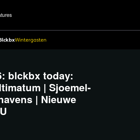
tures
Blckbx
Wintergasten
: blckbx today:
ltimatum | Sjoemel-
hthavens | Nieuwe
EU