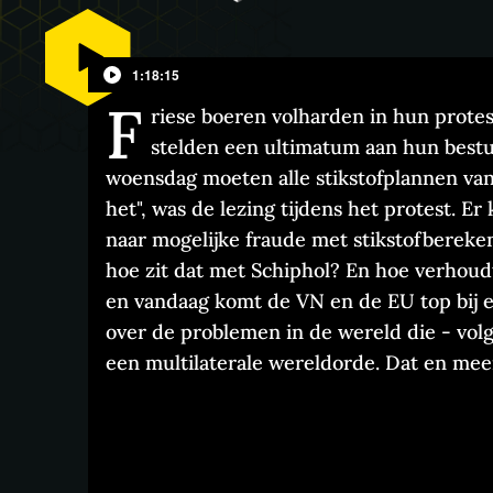
1:18:15
F
riese boeren volharden in hun protes
stelden een ultimatum aan hun bestuu
woensdag moeten alle stikstofplannen van 
het", was de lezing tijdens het protest. E
naar mogelijke fraude met stikstofbereke
hoe zit dat met Schiphol? En hoe verhoudt
en vandaag komt de VN en de EU top bij 
over de problemen in de wereld die - vol
een multilaterale wereldorde. Dat en meer
Vrijdag 8 juli 2022