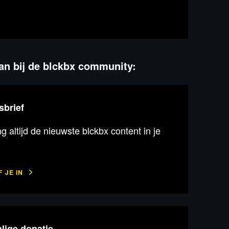
aan bij de blckbx community:
sbrief
 altijd de nieuwste blckbx content in je
 JE IN
lige donatie