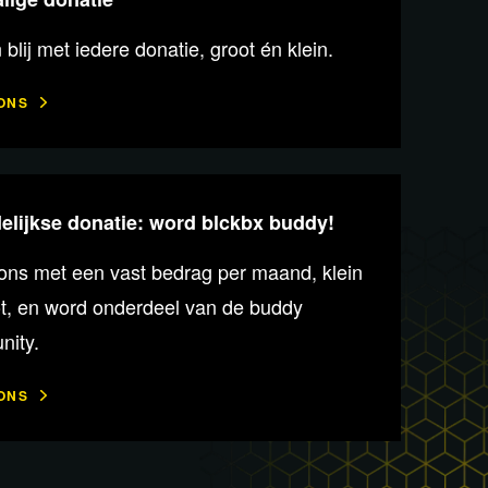
n blij met iedere donatie, groot én klein.
ONS
lijkse donatie: word blckbx buddy!
ons met een vast bedrag per maand, klein
ot, en word onderdeel van de buddy
ity.
ONS