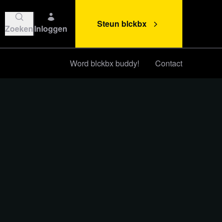
Steun blckbx
Zoeken
Inloggen
Word blckbx buddy!
Contact
Steun blckbx