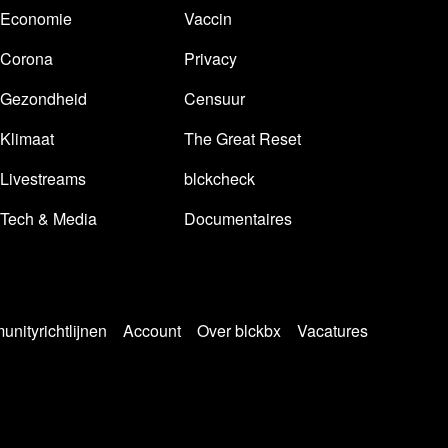
Economie
Vaccin
Corona
Privacy
Gezondheid
Censuur
Klimaat
The Great Reset
Livestreams
blckcheck
Tech & Media
Documentaires
nityrichtlijnen
Account
Over blckbx
Vacatures