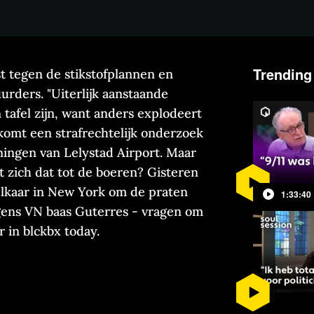
Trending
t tegen de stikstofplannen en
rders. "Uiterlijk aanstaande
tafel zijn, want anders explodeert
r komt een strafrechtelijk onderzoek
ningen van Lelystad Airport. Maar
 zich dat tot de boeren? Gisteren
elkaar in New York om de praten
1:33:40
gens VN baas Guterres - vragen om
 in blckbx today.