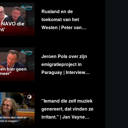
Rusland en de
toekomst van het
Westen | Peter van
Stigt, Diedert de Wagt &
George van Houts
Jeroen Pols over zijn
emigratieproject in
Paraguay | Interview
met Ab Gietelink
''Iemand die zelf muziek
genereert, dat vinden ze
irritant.'' | Jan Vayne
over eigenzinnigheid