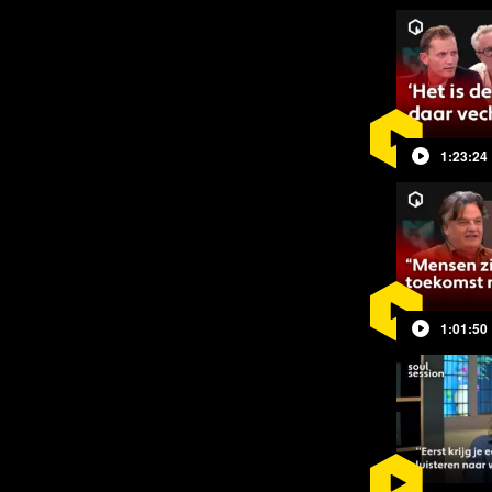
e:
gen de stikstofplannen en stelden een
jk aanstaande woensdag moeten alle
1:23:24
s explodeert het", was de lezing tijdens
tse met collega's uit Engeland en
 om ons bij te praten over de
r mogelijke fraude met
1:01:50
. Maar hoe zit dat met Schiphol? En
tenschapsjournalist Rypke Zeilmaker
atie waarmee de plannen van
sse schroeven zouden kunnen komen te