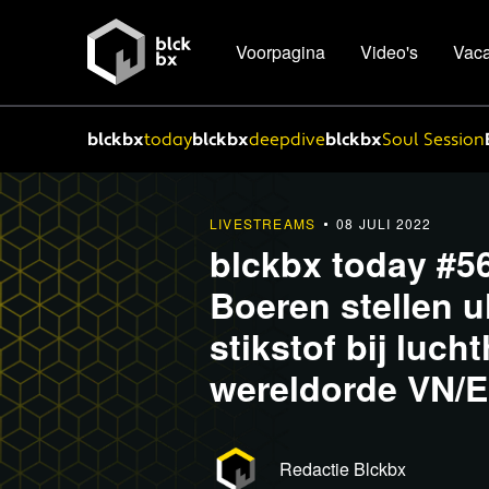
Voorpagina
Video's
Vaca
blckbx
today
blckbx
deepdive
blckbx
Soul Session
LIVESTREAMS
08 JULI 2022
blckbx today #56
Boeren stellen u
stikstof bij luc
wereldorde VN/
Redactie Blckbx