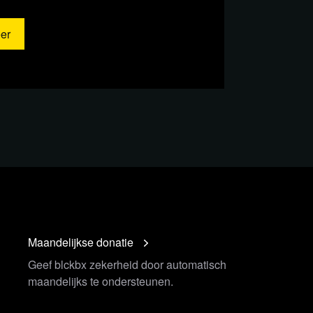
er
matie en bronnen
Maandelijkse donatie
Geef blckbx zekerheid door automatisch
aak tegen 16-jarige na incident
maandelijks te ondersteunen.