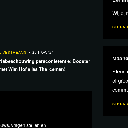
Wij zij
STEUN 
1:42:10
LIVESTREAMS
25 NOV. '21
Maande
Nabeschouwing persconferentie: Booster
met Wim Hof alias The Iceman!
Steun 
of gro
commun
STEUN 
euws, vragen stellen en