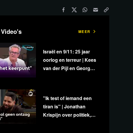
 Video's
MEER
Israël en 9/11: 25 jaar
oorlog en terreur | Kees
van der Pijl en George
van Houts - deel 1
''Ik test of iemand een
tiran is'' | Jonathan
Krispijn over politiek,
media en
onafhankelijkheid