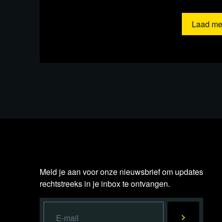
Laad me
Meld je aan voor onze nieuwsbrief om updates
Relevante achtergrondinfor
rechtstreeks in je inbox te ontvangen.
Artikel De Telegraaf / ANP
OM seponeert z
langs A32